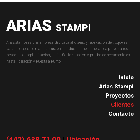
ARIAS
STAMPI
Ariasstampi es una empresa dedicada al diseño y fabricación de troqueles
para procesos de manufactura en la industria metal mecánica proyectando
desde la conceptualización, el diseño, fabricación y prueba de herramentales
hasta liberación y puesta a punto.
Inicio
Arias Stampi
Proyectos
Clientes
Contacto
(442) 688 71 09
|
Ubicación