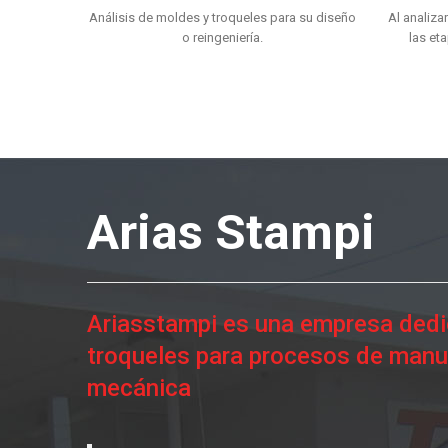
Análisis de moldes y troqueles para su diseño
Al analiza
o reingeniería.
las et
Arias Stampi
Ariasstampi es una empresa dedic
troqueles para procesos de manuf
mecánica