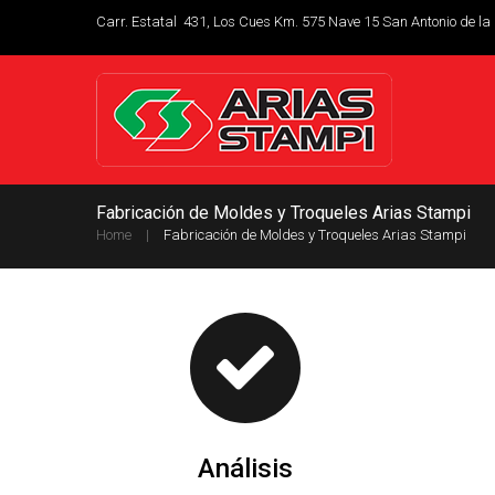
Carr. Estatal 431, Los Cues Km. 575 Nave 15 San Antonio de la
Fabricación de Moldes y Troqueles Arias Stampi
Home
Fabricación de Moldes y Troqueles Arias Stampi
Análisis