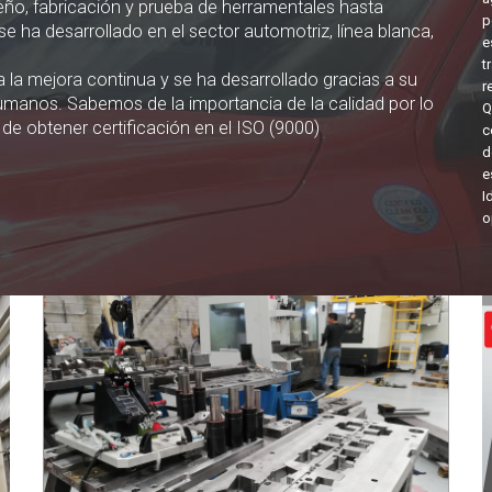
eño, fabricación y prueba de herramentales hasta
p
e ha desarrollado en el sector automotriz, línea blanca,
e
t
la mejora continua y se ha desarrollado gracias a su
r
 humanos. Sabemos de la importancia de la calidad por lo
Q
 obtener certificación en el ISO (9000)
c
d
e
I
o