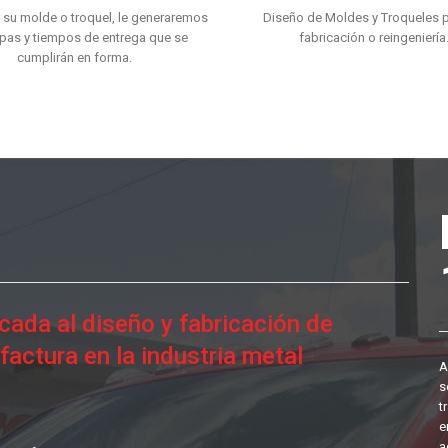
r su molde o troquel, le generaremos
Diseño de Moldes y Troqueles p
apas y tiempos de entrega que se
fabricación o reingeniería
cumplirán en forma.
ada al diseño y fabricación de
actura en la industria metal
A
s
t
e
a