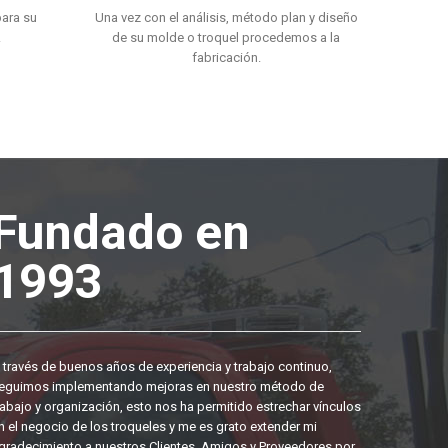
ara su
Una vez con el análisis, método plan y diseño
.
de su molde o troquel procedemos a la
fabricación.
Fundado en
1993
 través de buenos años de experiencia y trabajo continuo,
eguimos implementando mejoras en nuestro método de
rabajo y organización, esto nos ha permitido estrechar vínculos
n el negocio de los troqueles y me es grato extender mi
gradecimiento a nuestros Clientes, Amigos y Proveedores por