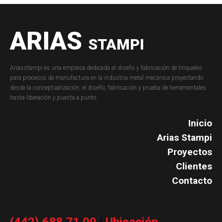
ARIAS
STAMPI
Ariasstampi es una empresa dedicada al diseño y fabricación de troqueles
para procesos de manufactura en la industria metal mecánica proyectando
desde la conceptualización, el diseño, fabricación y prueba de herramentales
hasta liberación y puesta a punto.
Inicio
Arias Stampi
Proyectos
Clientes
Contacto
(442) 688 71 09
|
Ubicación