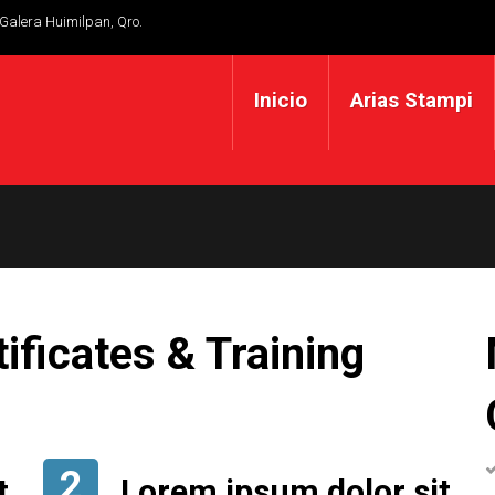
 Galera Huimilpan, Qro.
Inicio
Arias Stampi
ificates & Training
2
t
Lorem ipsum dolor sit