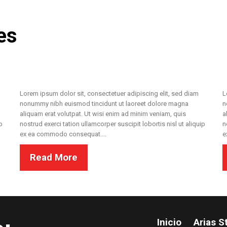
es
Lorem ipsum dolor sit, consectetuer adipiscing elit, sed diam
L
nonummy nibh euismod tincidunt ut laoreet dolore magna
n
aliquam erat volutpat. Ut wisi enim ad minim veniam, quis
a
p
nostrud exerci tation ullamcorper suscipit lobortis nisl ut aliquip
n
ex ea commodo consequat....
e
Read More
Inicio
Arias S