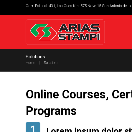
Carr. Estatal 431, Los Cues Km. 575 Nave 15 San Antonio de la
Solutions
Home
Solutions
Online Courses, Cert
Programs
1
Lorem ipsum dolor si